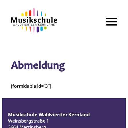
Zum
Inhalt
springen
Abmeldung
[formidable id=“3″]
Musikschule Waldviertler Kernland
Weinsbergstraße 1
3664 Martinsberg