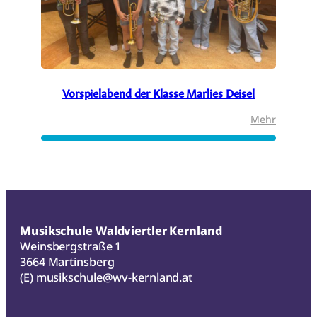
Vorspielabend der Klasse Marlies Deisel
:
Mehr
Vorspie
der
Klasse
Marlies
Deisel
Musikschule Waldviertler Kernland
Weinsbergstraße 1
3664 Martinsberg
(E)
musikschule@wv-kernland.at