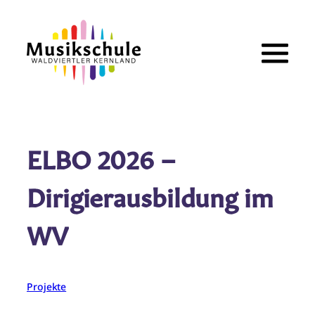
Zum
Inhalt
springen
ELBO 2026 –
Dirigierausbildung im
WV
Projekte