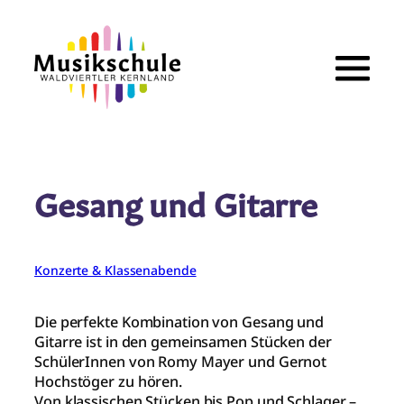
Zum
Inhalt
springen
Gesang und Gitarre
Konzerte & Klassenabende
Die perfekte Kombination von Gesang und
Gitarre ist in den gemeinsamen Stücken der
SchülerInnen von Romy Mayer und Gernot
Hochstöger zu hören.
Von klassischen Stücken bis Pop und Schlager –