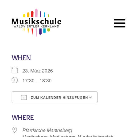
Zum
Inhalt
springen
WHEN
23. März 2026
17:30 – 18:30
ZUM KALENDER HINZUFÜGEN
ICS herunterladen
Google Kalend
WHERE
Pfarrkirche Martinsberg
Martinsberg, Martinsberg, Niederösterreich,