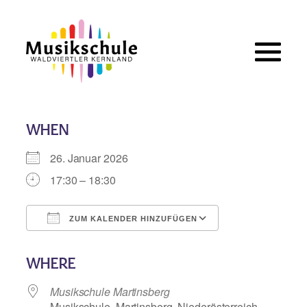
Zum
Inhalt
springen
WHEN
26. Januar 2026
17:30 – 18:30
ZUM KALENDER HINZUFÜGEN
ICS herunterladen
Google Kalend
WHERE
Musikschule Martinsberg
Musikschule, Martinsberg, Niederösterreich,