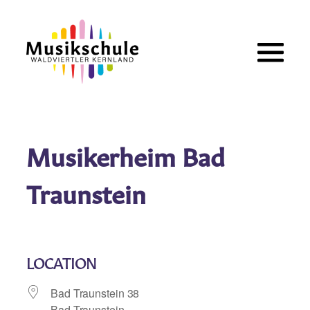
Zum
Inhalt
springen
Musikerheim Bad
Traunstein
LOCATION
Bad Traunstein 38
Bad Traunstein