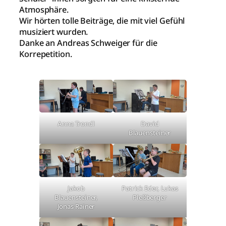
Atmosphäre.
Wir hörten tolle Beiträge, die mit viel Gefühl
musiziert wurden.
Danke an Andreas Schweiger für die
Korrepetition.
Anna Trondl
David
Blauensteiner
Jakob
Patrick Eder, Lukas
Blauensteiner,
Pleßberger
Jonas Rainer