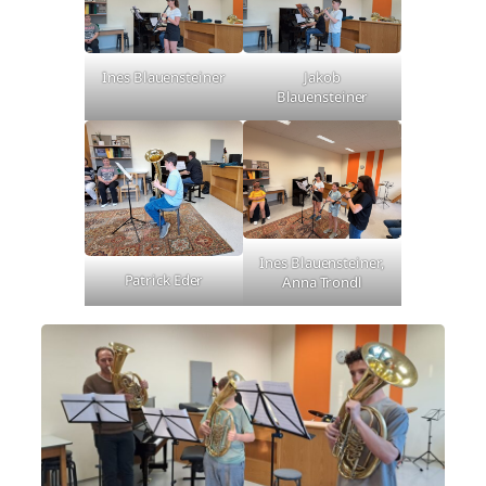
Ines Blauensteiner
Jakob
Blauensteiner
Ines Blauensteiner,
Patrick Eder
Anna Trondl