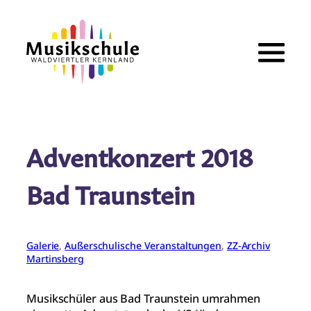
Zum
Inhalt
springen
Adventkonzert 2018
Bad Traunstein
Galerie
, 
Außerschulische Veranstaltungen
, 
ZZ-Archiv
Martinsberg
Musikschüler aus Bad Traunstein umrahmen