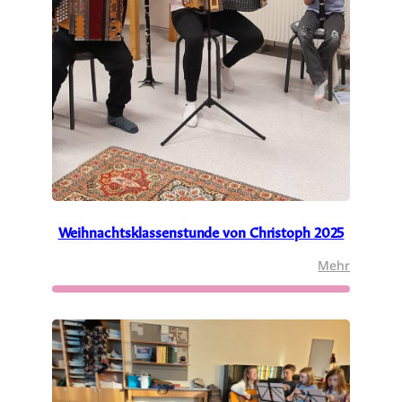
Weihnachtsklassenstunde von Christoph 2025
:
Mehr
Weihnac
von
Christop
2025