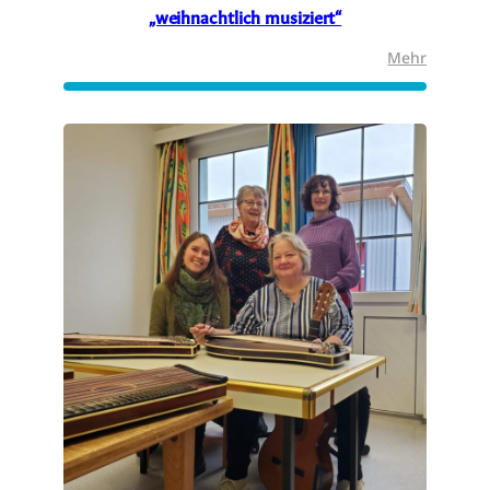
„weihnachtlich musiziert“
:
Mehr
„weihnac
musizier