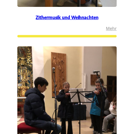
Zithermusik und Weihnachten
:
Mehr
Zithermu
und
Weihnac