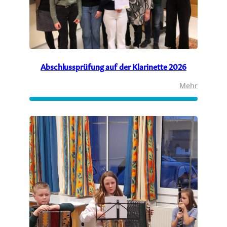
Abschlussprüfung auf der Klarinette 2026
:
Mehr
Abschlu
auf
der
Klarinett
2026