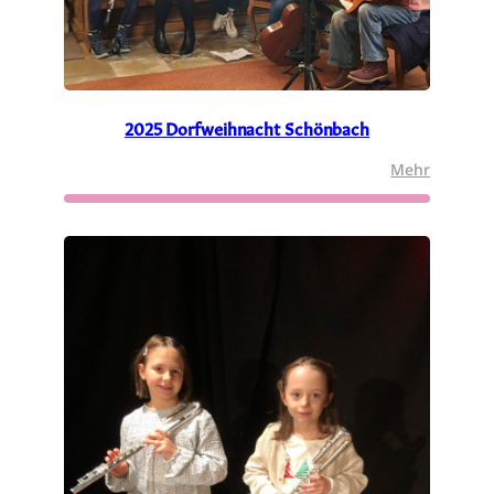
2025 Dorfweihnacht Schönbach
:
Mehr
2025
Dorfwei
Schönba