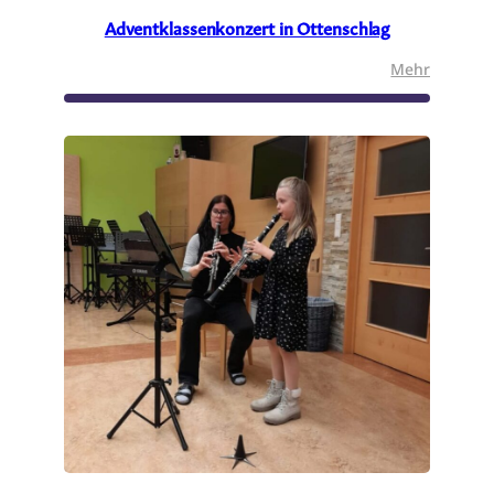
Adventklassenkonzert in Ottenschlag
:
Mehr
Adventk
in
Ottensch