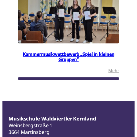
Kammermusikwettbewerb „Spiel in kleinen
Gruppen“
:
Mehr
Kammerm
„Spiel
in
kleinen
Gruppen
Musikschule Waldviertler Kernland
Weinsbergstraße 1
3664 Martinsberg