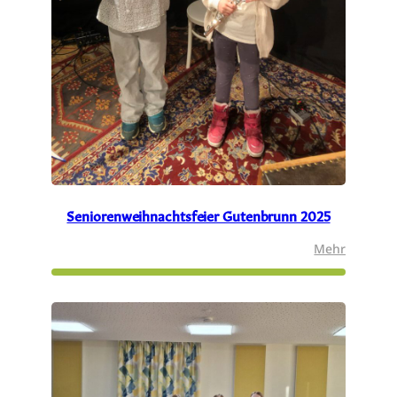
Seniorenweihnachtsfeier Gutenbrunn 2025
:
Mehr
Senioren
Gutenbr
2025