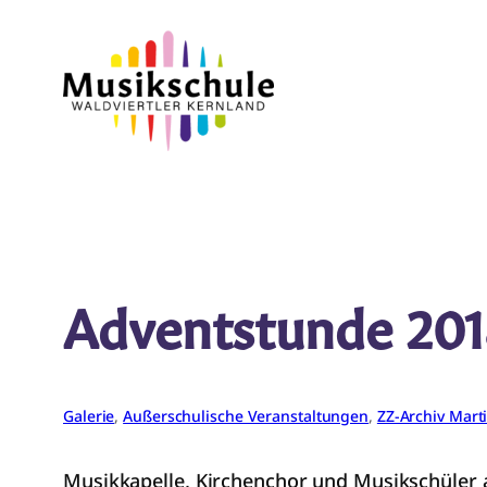
Zum
Inhalt
springen
Adventstunde 20
Galerie
, 
Außerschulische Veranstaltungen
, 
ZZ-Archiv Mart
Musikkapelle, Kirchenchor und Musikschüler a