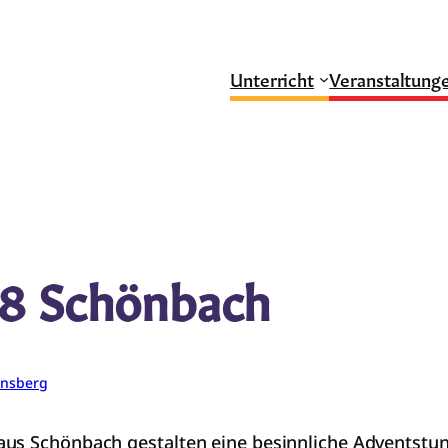
Unterricht
Veranstaltung
18 Schönbach
insberg
us Schönbach gestalten eine besinnliche Adventstund