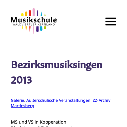
Zum
Inhalt
springen
Bezirksmusiksingen
2013
Galerie
, 
Außerschulische Veranstaltungen
, 
ZZ-Archiv
Martinsberg
MS und VS in Kooperation