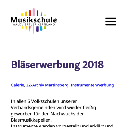
Zum
Inhalt
springen
Bläserwerbung 2018
Galerie
, 
ZZ-Archiv Martinsberg
, 
Instrumentenwerbung
In allen 5 Volksschulen unserer
Verbandsgemeinden wird wieder fleißig
geworben für den Nachwuchs der
Blasmusikkapellen.
Instrumente werden vorgestellt und erklärt und