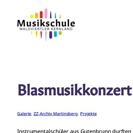
Zum
Inhalt
springen
Blasmusikkonzert
Galerie
, 
ZZ-Archiv Martinsberg
, 
Projekte
Instrumentalschüler aus Gutenbrunn durften b