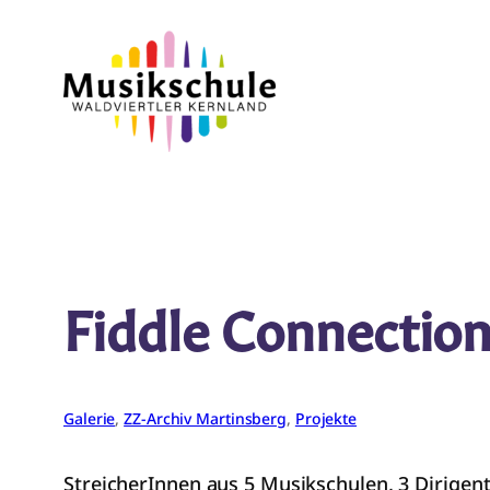
Zum
Inhalt
springen
Fiddle Connectio
Galerie
, 
ZZ-Archiv Martinsberg
, 
Projekte
StreicherInnen aus 5 Musikschulen, 3 Dirigent