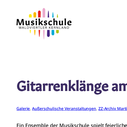
Zum
Inhalt
springen
Gitarrenklänge a
Galerie
, 
Außerschulische Veranstaltungen
, 
ZZ-Archiv Mart
Ein Ensemble der Musikschule spielt feierlich