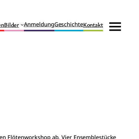
en
Bilder
Kontakt
Anmeldung
Geschichte
inen Flötenworkshop ab. Vier Ensemblestücke