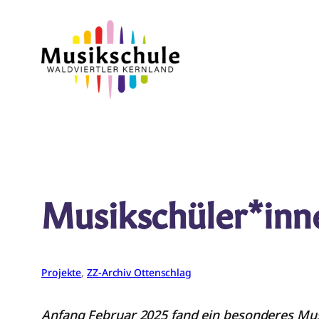
Zum
Inhalt
springen
Musikschüler*inne
Projekte
, 
ZZ-Archiv Ottenschlag
Anfang Februar 2025 fand ein besonderes Mus