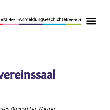
en
Bilder
Kontakt
Anmeldung
Geschichte
ereinssaal
hulen Ottenschlag, Wachau,