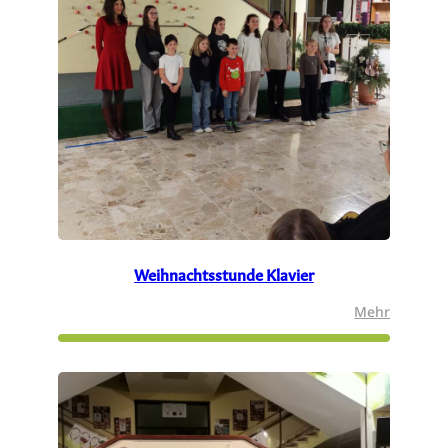
Weihnachtsstunde Klavier
:
Mehr
Weihnac
Klavier