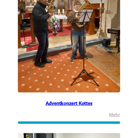
Adventkonzert Kottes
:
Mehr
Adventk
Kottes