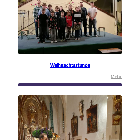
Weihnachtsstunde
:
Mehr
Weihnac