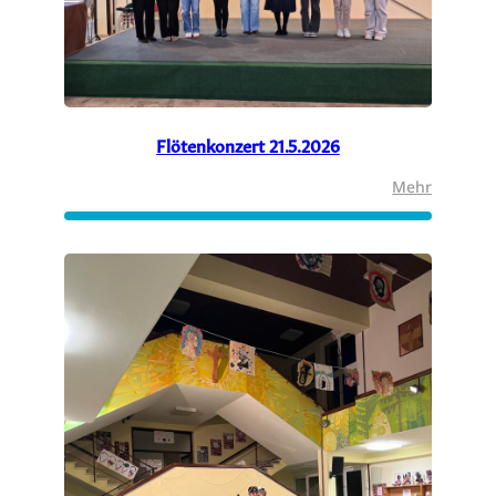
Flötenkonzert 21.5.2026
:
Mehr
Flötenko
21.5.202