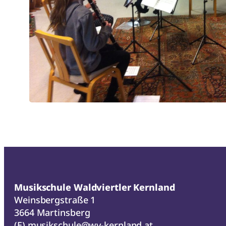
Musikschule Waldviertler Kernland
Weinsbergstraße 1
3664 Martinsberg
(E)
musikschule@wv-kernland.at