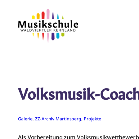
Zum
Inhalt
springen
Volksmusik-Coach
Galerie
, 
ZZ-Archiv Martinsberg
, 
Projekte
Als Vorbereitung zum Volksmusikwettbewerb d