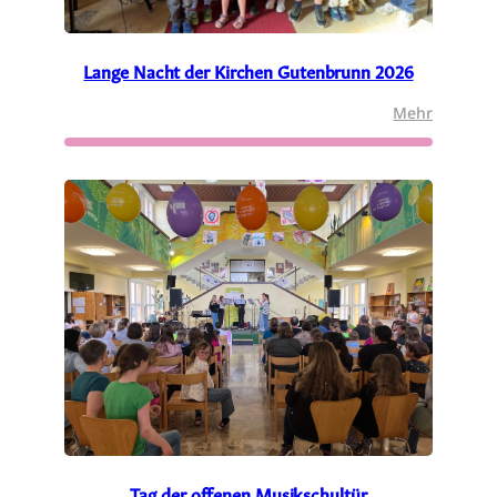
Lange Nacht der Kirchen Gutenbrunn 2026
:
Mehr
Lange
Nacht
der
Kirchen
Gutenbr
2026
Tag der offenen Musikschultür