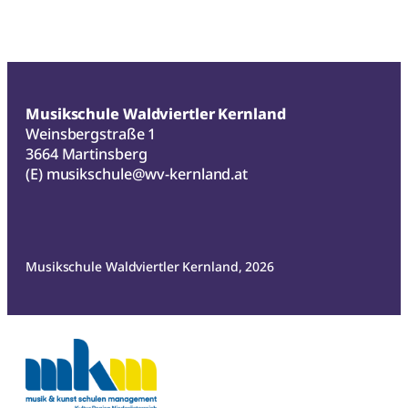
Zauber
der
klassisc
Musik
Musikschule Waldviertler Kernland
Weinsbergstraße 1
3664 Martinsberg
(E)
musikschule@wv-kernland.at
Musikschule Waldviertler Kernland, 2026