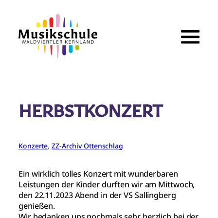
Zum
Inhalt
springen
HERBSTKONZERT
Konzerte
, 
ZZ-Archiv Ottenschlag
Ein wirklich tolles Konzert mit wunderbaren
Leistungen der Kinder durften wir am Mittwoch,
den 22.11.2023 Abend in der VS Sallingberg
genießen.
Wir bedanken uns nochmals sehr herzlich bei der