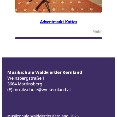
Adventmarkt Kottes
:
Mehr
Adventm
Kottes
Musikschule Waldviertler Kernland
Weinsbergstraße 1
3664 Martinsberg
(E)
musikschule@wv-kernland.at
Musikschule Waldviertler Kernland, 2026