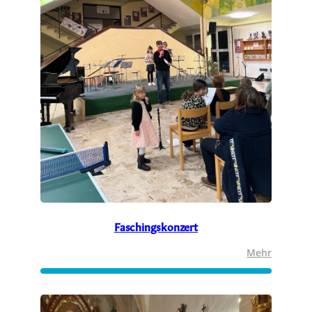
Faschingskonzert
:
Mehr
Fasching