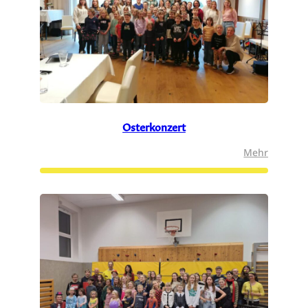
Osterkonzert
:
Mehr
Osterkon