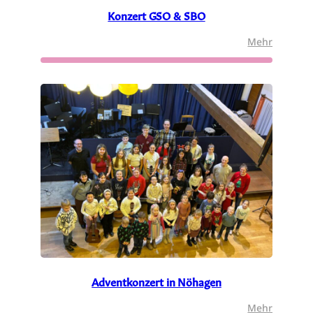
Konzert GSO & SBO
:
Mehr
Konzert
GSO
&
SBO
Adventkonzert in Nöhagen
:
Mehr