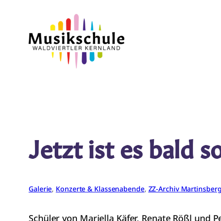
Zum
Inhalt
springen
Jetzt ist es bald 
Galerie
, 
Konzerte & Klassenabende
, 
ZZ-Archiv Martinsber
Schüler von Mariella Käfer, Renate Rößl und 