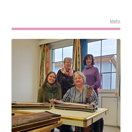
:
:
Mehr
Weihnachtsklassenstunde
Vorwe
von
der
Christoph
Jüngs
2025