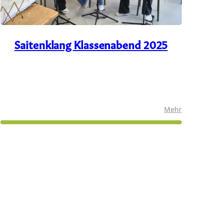
Saitenklang Klassenabend 2025
:
Mehr
enabend
Saitenklang
er
Klassenabe
mmer“
2025