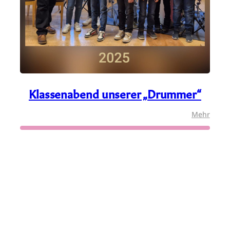
Klassenabend unserer „Drummer“
:
:
Mehr
Vorspielstunde
Klass
in
unser
Schönbach
„Dru