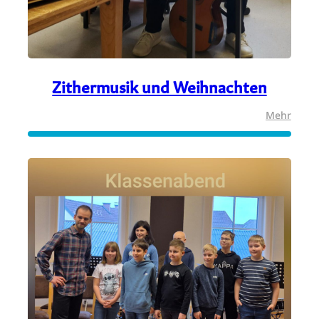
Zithermusik und Weihnachten
:
:
Mehr
„weihnachtlich
Zithe
musiziert“
und
Weihn