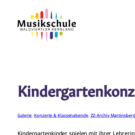
Zum
Inhalt
springen
Kindergartenkonz
Galerie
, 
Konzerte & Klassenabende
, 
ZZ-Archiv Martinsber
Kindergartenkinder spielen mit ihrer Lehrerin