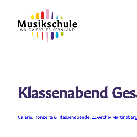
Zum
Inhalt
springen
Klassenabend Ges
Galerie
, 
Konzerte & Klassenabende
, 
ZZ-Archiv Martinsber