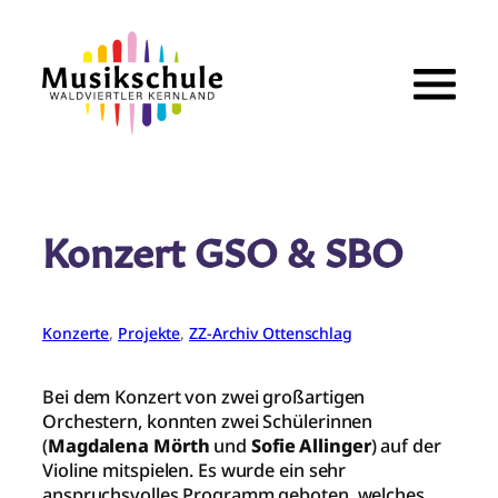
Zum
Inhalt
springen
Konzert GSO & SBO
Konzerte
, 
Projekte
, 
ZZ-Archiv Ottenschlag
Bei dem Konzert von zwei großartigen
Orchestern, konnten zwei Schülerinnen
(
Magdalena Mörth
und
Sofie Allinger
) auf der
Violine mitspielen. Es wurde ein sehr
anspruchsvolles Programm geboten, welches