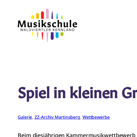
Zum
Inhalt
springen
Spiel in kleinen 
Galerie
, 
ZZ-Archiv Martinsberg
, 
Wettbewerbe
Beim diesjährigen Kammermusikwettbewerb in 