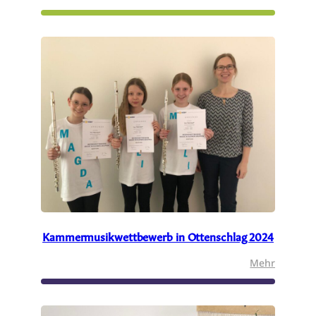
Prima
la
musica
2025
Kammermusikwettbewerb in Ottenschlag 2024
:
Mehr
Kammerm
in
Ottensch
2024