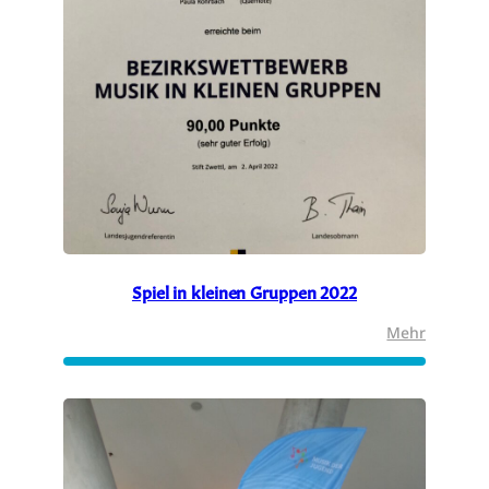
Spiel in kleinen Gruppen 2022
:
Mehr
Spiel
in
kleinen
Gruppe
2022