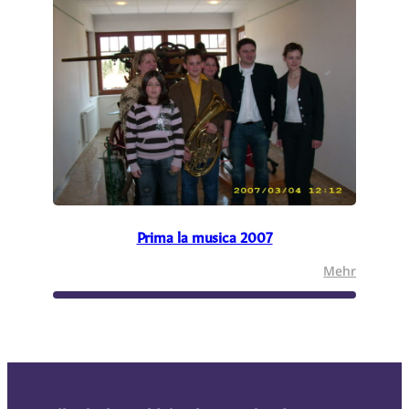
Prima la musica 2007
:
Mehr
Prima
la
musica
2007