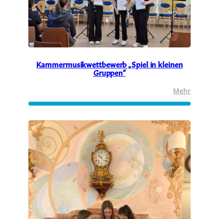
Kammermusikwettbewerb „Spiel in kleinen
Gruppen“
:
Mehr
Kammerm
„Spiel
in
kleinen
Gruppen