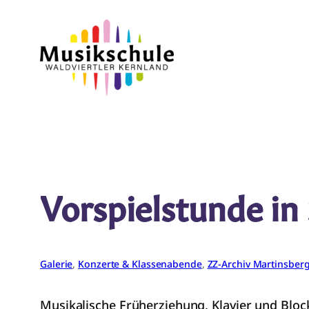
Zum
Inhalt
springen
Vorspielstunde in
Galerie
, 
Konzerte & Klassenabende
, 
ZZ-Archiv Martinsber
Musikalische Früherziehung, Klavier und Block