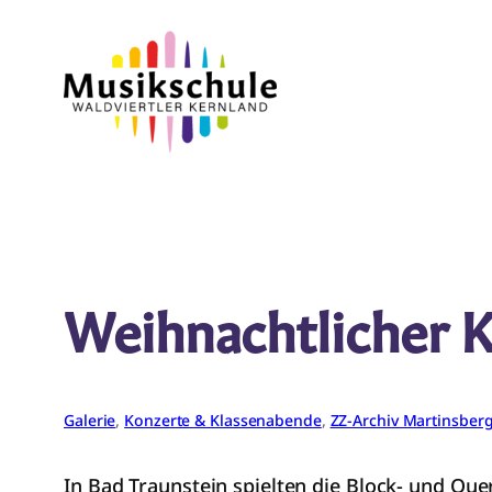
Zum
Inhalt
springen
Weihnachtlicher 
Galerie
, 
Konzerte & Klassenabende
, 
ZZ-Archiv Martinsber
In Bad Traunstein spielten die Block- und Que