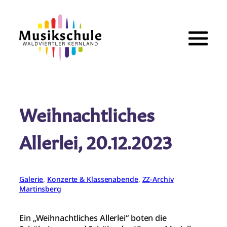
Zum
Inhalt
springen
Weihnachtliches
Allerlei, 20.12.2023
Galerie
, 
Konzerte & Klassenabende
, 
ZZ-Archiv
Martinsberg
Ein „Weihnachtliches Allerlei“ boten die