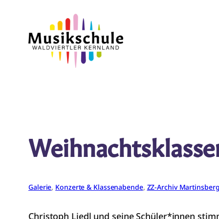
Zum
Inhalt
springen
Weihnachtsklass
Galerie
, 
Konzerte & Klassenabende
, 
ZZ-Archiv Martinsber
Christoph Liedl und seine Schüler*innen sti